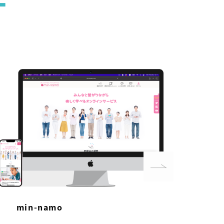
E
min-namo
mi