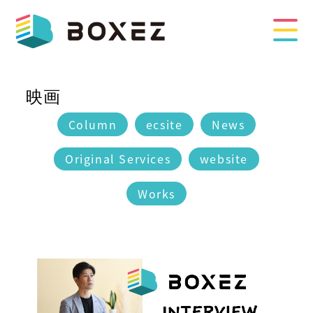
映画
Column
ecsite
News
Original Services
website
Works