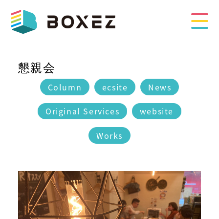
懇親会
Column
ecsite
News
Original Services
website
Works